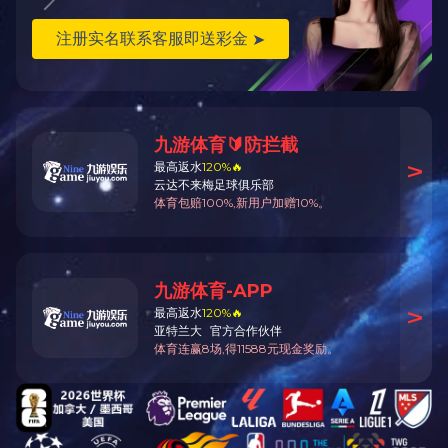
台
产品搜索
关于我们
———————————
公司介绍
人才引进
新闻中心
租赁服务
招商加盟
产品中心
【九游网】
—————————————
———————————
电话：0571-89182138

【九游网】