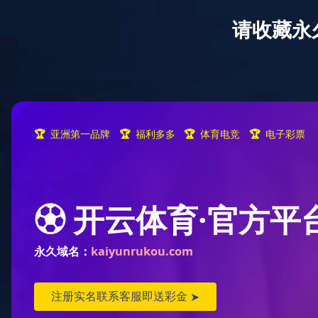
首页
【九游网】
剪