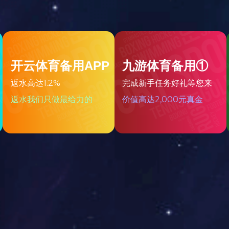
产品详情
型号规格
GL.-3
Specification
平台离地**高度
mm
3000
平台离地最低高度
mm
590
工作平台尺寸
mm
1910x500
平台额定载荷
kg
200
最小离地间隙
mm
75
蓄电池
v/Ah
2x12/80