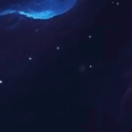
●
●
●