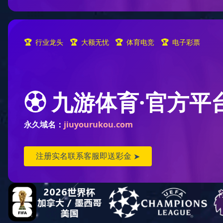
产品详情
———
【九游网】
铝合金升降平台
剪叉式升降平台
固定式电动升降平台