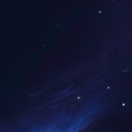
●
●
●
●
●