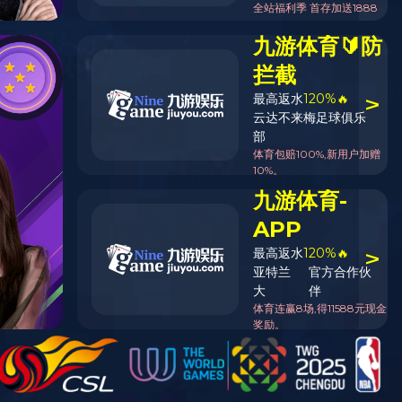
降平台
分享