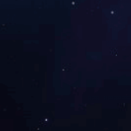
产品搜索
关
——
公司
人才
新闻
租赁
招商