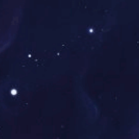
举升电机
v/kw
12/0.8
行走电机
v/kw
24/0.5
行走速度
km/h
0-4
充电器
v/a
24/20A
整机长度
mm
1936
整机宽度
mm
770
整机高度
mm
1642
整机重量
kg
490
轨道中心距: 550mm
轨道参数：
管道直径*厚度: 48*4
电控采用美国进口
驱动电机意大利进口
特点说明：
液压单元密封件日本进口