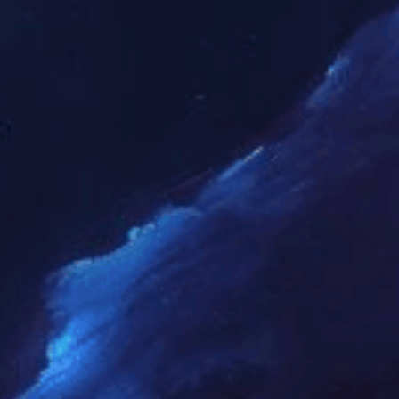
12/0.8
24/0.5
0-4
24/20A
1936
770
1682
550