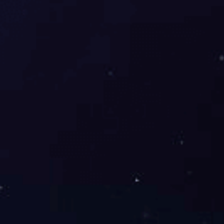
成，机身采用电动底盘与液压剪叉式升降
容易，零排放，无污染等优点，主要用于温
等多种农事作业使用，相对人工作业，工作
可实现自动控制液压升降，在温室狭窄的
方便植株过高后的整枝打叉。果收等环
高度的果实的采摘、施药修剪、授粉等作