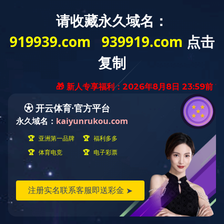
名称
时间
价格
筛选
首页
【九游网】
剪叉式升降平台
铝合金升降平台
固定式电动升降平台
履带剪叉升降平台（电驱
履带迷你剪叉升降平台
全向）
（电驱全向）
果园作业升降平台
导轨式液压升降平台
产品搜索
关于我们
关于捷驱
———————————