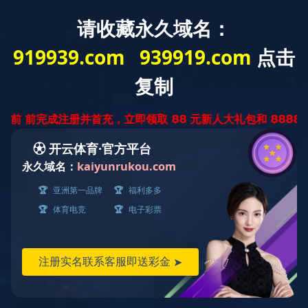
首页
【九游网】
剪叉式升降平台
铝合金升降平台
固定式电动升降平台
捷驱机械、力驱未来
果园作业升降平台
———
导轨式液压升降平台
关于捷驱
【九游网】，是一家集设计、生产、销售于一体的液压