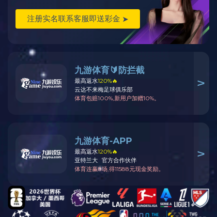
求精，为用户提供更多的产品体验。公司还可根据用户的需
求，设计、制造各种非标的液压升降平台。
产品远销欧美，中东及亚洲等许多国家和地区，国内市
场经销商遍布全国，形成了完善的销售和服务网络。公司产
品广泛应用于厂房维护、工业安装、设备检修、物业大厅、
仓库、车间、机场、车站、港口、宾馆酒店、体育场、展览
馆等许多行业和场所。公司通过强大的技术力量、严格的科
学管理、过硬的产品质量、良好的售后服务蠃得了广大用户
的信赖。
捷驱机械、力驱未来!创新双驱、智能制造!**品质、合