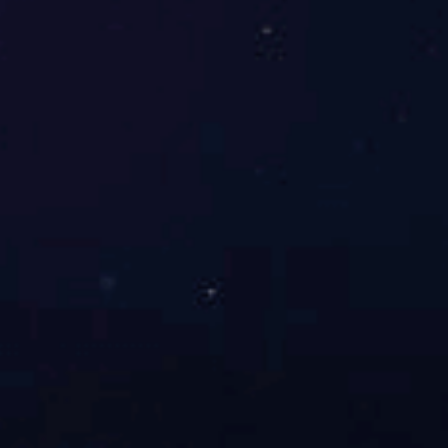
新闻中心
租赁服务
招商加盟
产品中心
【九游网】
—————————————
———————————
电话：0571-89182138

【九游网】
　　传真：0571-89182533

剪叉式升降平台
　　邮箱：hzjq@jqlift.com

铝合金升降平台
　　网址：
固定式电动升降平台
www.goodgolfforlife.com
果园作业升降平台
地址：浙江省杭州市萧山区南阳
导轨式液压升降平台