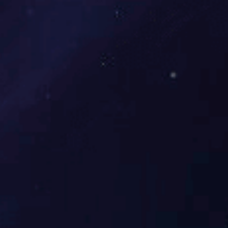
训能够让您更加熟练，更加自信的操作设备，并有能力对您
的高空作业平台设备进行维护保养，排除故障，减少设备停
机时间，尽可能提高生产效率。
● 设备操作及维护保养培训
设备操作及维护保养培训协助您的维护保养人员了解捷
驱设备的构造、操作和维护。培训考核合格后方可结业，学
员有资格对相应捷驱设备进行定期检验、维护和保养。
产品搜索
关于我们
———————————
公司介绍
人才引进