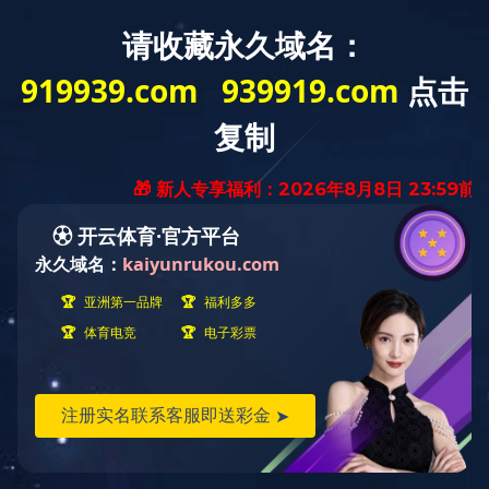
首页
【九游网】
剪叉式升降平台
铝合金升降平台
履带式剪叉升降平台
固定式电动升降平台
———
果园作业升降平台
【九游
导轨式液压升降平台
网】
关于捷驱