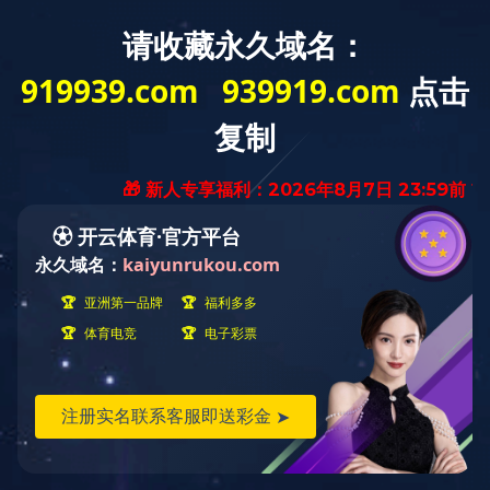
产品
首页
详情
【九游网】
———
剪叉式升降平台
铝合金升降平台
【九游
固定式电动升降平台
网】
果园作业升降平台
铝合金升
1/4
导轨式液压升降平台
降平台
FHT1-6.7
关于捷驱