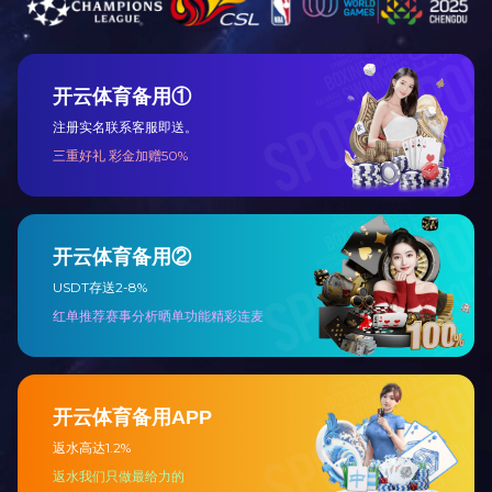
—————————————
———————————
电话：0571-89182138

【九游网】
　　传真：0571-89182533

剪叉式升降平台
　　邮箱：hzjq@jqlift.com

铝合金升降平台
　　网址：
固定式电动升降平台
www.goodgolfforlife.com
果园作业升降平台
地址：浙江省杭州市萧山区南阳
导轨式液压升降平台
网站申明
򡂔
网站中所有产品图片及文字说明均有可能变更。【九游网】保留对
所描述产品（升降平台/固定作业平台/高空取料平台/剪叉式高空作
򡂐
业平台/铝合金高空作业平台）进行更改的权利，并且任何时候都无