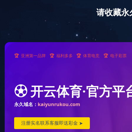
首页
【九游网】
剪