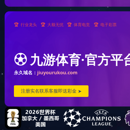
产品详情
———
【九游网】
铝合金升降平台
剪叉式升降平台
固定式电动升降平台