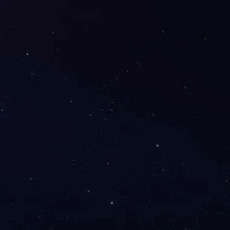
电话：0571-89182138

　　传真：0571-89182533

　　邮箱：hzjq@jqlift.com

　　网址：www.goodgolfforlife.com
򡂔
򡂐
/剪叉式高空作业平台/铝合金高空作业平
义务。
򠤙