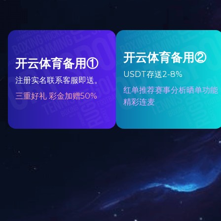
果园作业升降平台
导轨式液压升降平台
产品搜索
关
——