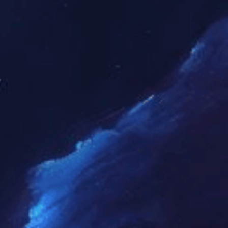
2x1
2/80
12/0.8
24/0.5
0-4
24/20A
1936
770
1682
550