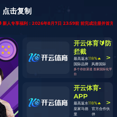
作业升降平台
导轨式液压升降平台
关于捷驱
www.jiuyou.c