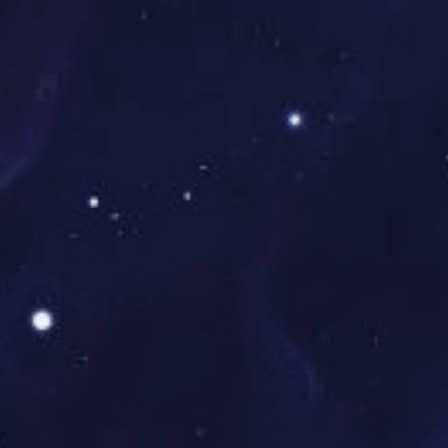
蓄电池
v/Ah
2x12/80
举升电机
v/kw
12/0.8
行走电机
v/kw
24/0.5
行走速度
km/h
0-4
充电器
v/a
24/20A
整机长度
mm
1936
整机宽度
mm
770
整机高度
mm
1642
整机重量
kg
490
轨道中心距: 550mm
轨道参数：
管道直径*厚度: 48*4
电控采用美国进口
驱动电机意大利进口
特点说明：
液压单元密封件日本进口