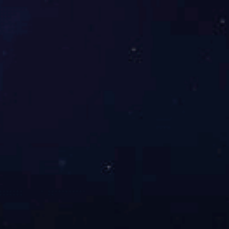
于我们
产品中心
—————————
———————————
介绍
【九游网】
引进
剪叉式升降平台
中心
铝合金升降平台
服务
固定式电动升降平台
加盟
果园作业升降平台