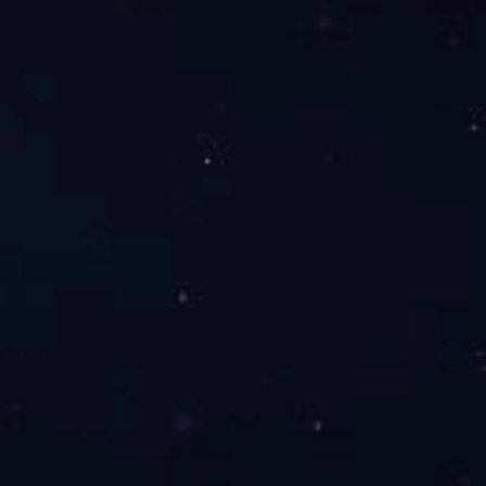
【九游网】
—————————————
电话：0571-89182138

　　传真：0571-89182533

　　邮箱：hzjq@jqlift.com

　　网址：www.goodgolfforlife.com
򡂔