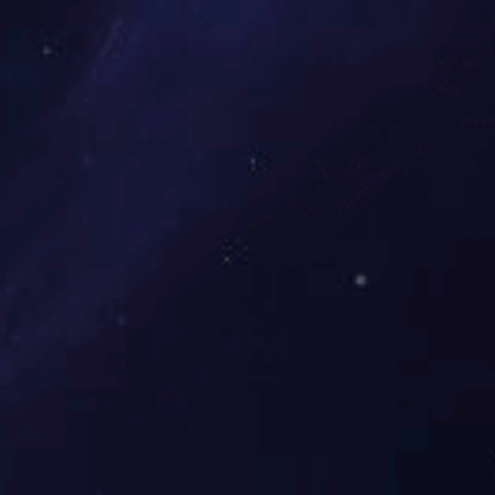
温室大棚采摘车
温室大棚采摘车是根据温室特殊的地面机构结合实际需要不断优化设计而
平台机构相结合，具有体积小，噪音低，实现无级调速，结构简单，操作
室设施内番茄、黄瓜，辣椒等高架作物的果实采收，作物整枝、人工授粉
效率可提高10倍以上。
该产品依靠电力驱动在温室轨道上无级调速前进后退运行、制动，工作台
作业通道内运行，同时能够实现远端自动遥控操作。
轨道采摘车是现代化连栋温室蔬菜长李节栽培生产中必备的设备之一，以
节，本温室大棚轨道采摘车，能实现精准，快速的升降，满足任意角度、
业，且作业安全、可靠，