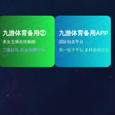
GLGL0.2-4
4000
632
1910x500
200
75