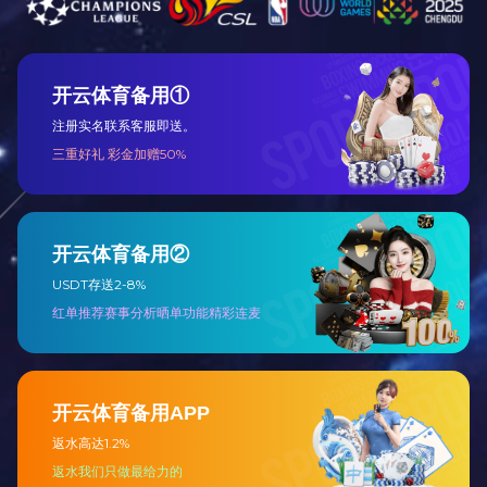
整机长
度
m
2.43
2.43
2.43
2.43
2.83
Overall
Length
整机宽
度
m
0.81
1.15
1.15
1.15
1.35
Overall
Width
整机高
度
m
2.18
2.31
2.42
2.55
2.75
Overall
Height
平台尺
寸
2.27x0.
2.27x1.
2.27x1.
2.27x1.
2.79x1.
m
Platform
81
12
12
12
27
Size
离地间
隙
Ground
m
0.10
clearanc
e
驱动轮
尺寸
Driving
m
m
ф381x127
wheel