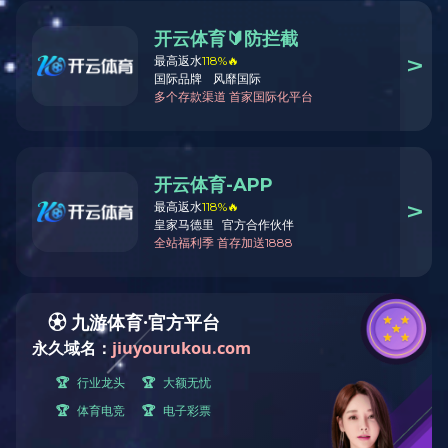
剪叉式升
www.jiuyou.com
产品详情
降平台
型号规格
ASE0
ASE0
ASE1
ASE
1
ASE1
固定式电
Specification
680
810
012
214
416
平台**
动升降平
高度
Max.
m
6
8
10
11.8
13.8
Platform
台
Height
工作高
度
m
8
10
12
13.8
15.8
Working
果园作业
Height
平台延
升降平台
伸长度
m
0.9
Extensio
n length
额定载
导轨式液
荷
kg
380
450
320
320
300
S.W.L
压升降平
延伸平