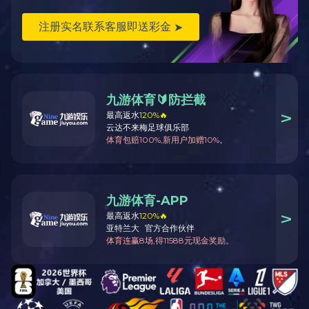
台载荷
台
Extende
kg
113
113
113
113
100
d
platform
load
**爬坡
能力
%
25
Gradeab
ility
最小转
弯半径
Min.tur
m
2.1
2.1
2.2
2.2
2.2
ning
Radius
最高行
驶速度
Travelli
km/h
3.0
ng
Speed
最高行
驶速度
Travelli
km/h
0.8
ng
Speed