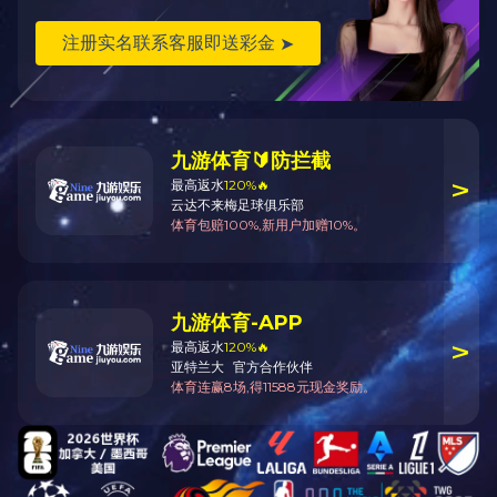
台
产品搜索
关于我们
———————————
公司介绍
人才引进
新闻中心
租赁服务
招商加盟
产品中心
【九游网】
—————————————
———————————
电话：0571-89182138

【九游网】