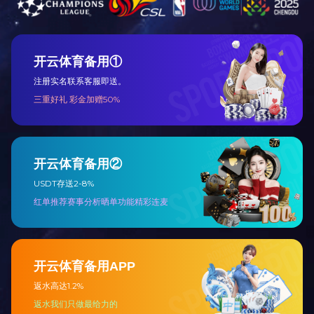
　　传真：0571-89182533

剪叉式升降平台
　　邮箱：hzjq@jqlift.com

铝合金升降平台
　　网址：
固定式电动升降平台
www.goodgolfforlife.com
果园作业升降平台
地址：浙江省杭州市萧山区南阳
导轨式液压升降平台
网站申明
򡂔
网站中所有产品图片及文字说明均有可能变更。【九游网】保留对
所描述产品（升降平台/固定作业平台/高空取料平台/剪叉式高空作
򡂐
业平台/铝合金高空作业平台）进行更改的权利，并且任何时候都无
需承担因以产品改进为目的的设计和[或]市场营销等原因而必须提前
通知的义务。