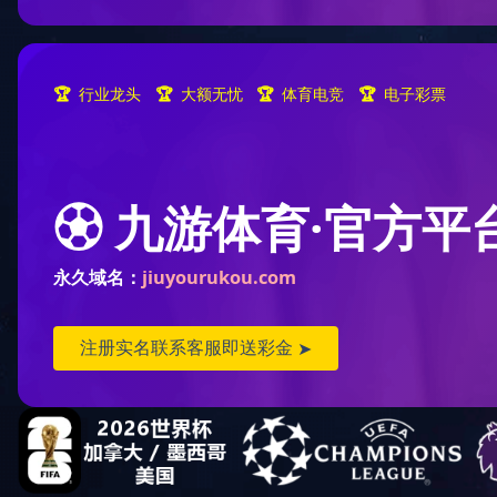
移动剪叉升降平台
———
【九游网】
铝合金升降平台
剪叉式升降平台
固定式电动升降平台