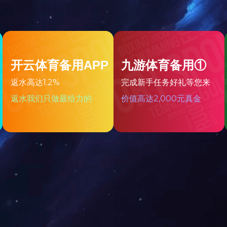
迷你剪叉升降平台（手推电
移动剪叉式
升）
于我们
产品中心
—————————
———————————
介绍
【九游网】
引进
剪叉式升降平台
中心
铝合金升降平台