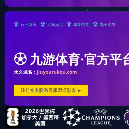
导轨式液压升降平台
———
【九游网】
铝合金升降平台
剪叉式升降平台
固定式电动升降平台