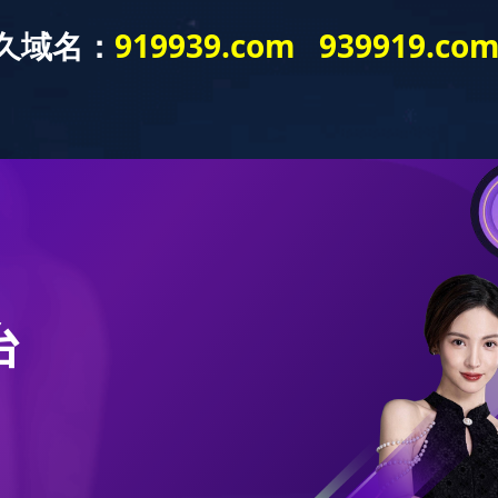
叉式升降平台
铝合金升降平台
固定式电动升降平台
果园