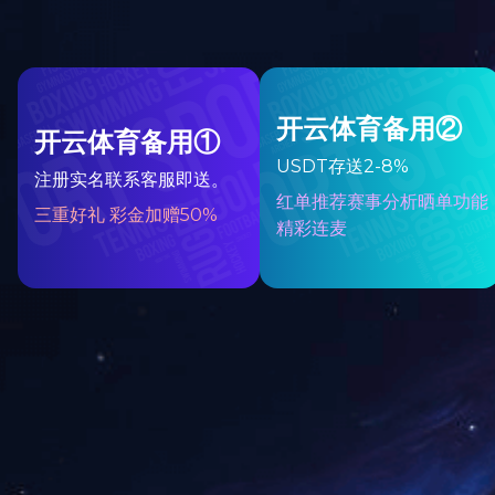
果园作业升降平台
FHT1-4.5
导轨式液压升降平台
FHT3-5.6