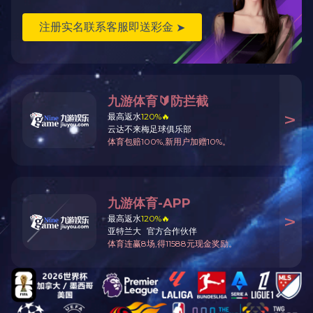
果园作业
升降平台
导轨式液
压升降平
台
双桅铝合金升降平台（手推电升）
产品搜索
关于我们
———————————