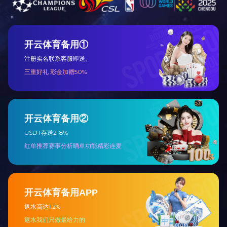
公司介绍
人才引进
新闻中心
租赁服务
招商加盟
产品中心
【九游网】
—————————————
———————————
电话：0571-89182138

【九游网】
　　传真：0571-89182533

剪叉式升降平台
　　邮箱：hzjq@jqlift.com

铝合金升降平台
　　网址：
固定式电动升降平台
www.goodgolfforlife.com
果园作业升降平台
地址：浙江省杭州市萧山区南阳