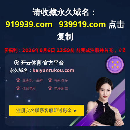
首页
【九游网】
剪叉式升降平台
铝合金升降平台
双桅铝合金升降平台（手
固定式电动升降平台
推电升）
果园作业升降平台
———
导轨式液压升降平台
【九游
关于捷驱