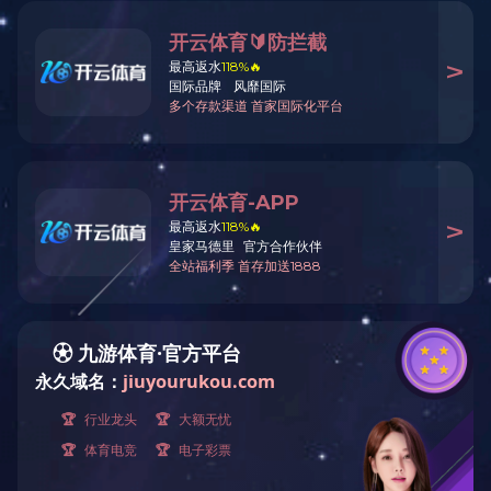
网】
www.jiuyou.com
铝合金升
降平台
剪叉式升
降平台
固定式电
双桅铝合金
动升降平
台