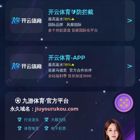
网】
www.jiuyou.com
铝合金升
降平台
剪叉式升
降平台
固定式电
全电动铝合金升降平台（电驱液转）
动升降平
台