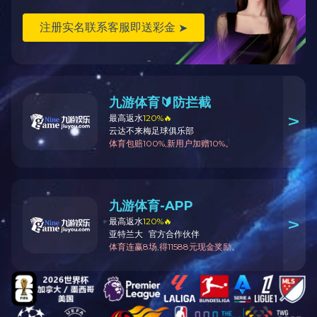
果园作业
升降平台
导轨式液
压升降平
台
自行式桅柱铝合金升降机
产品搜索
关于我们
———————————