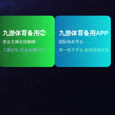
【九游网】
—————————————
电话：0571-89182138

　　传真：0571-89182533

　　邮箱：hzjq@jqlift.com
