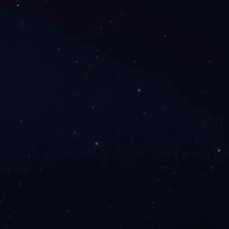
　　网址：www.goodgolfforlife.com
򡂔
򡂐
/剪叉式高空作业平台/铝合金高空作业平
义务。
򠤙