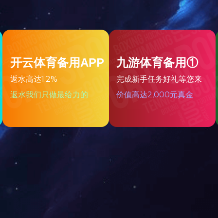
于我们
产品中心
—————————
———————————
介绍
【九游网】
引进
剪叉式升降平台
中心
铝合金升降平台