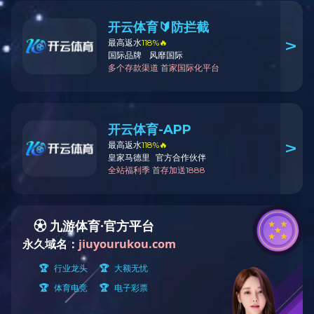
剪叉式升
www.jiuyou.com
产品详情
降平台
型号规格
AT3-
AT3-
AT3-
AT3-
AT3-3
固定式电
Specification
2.7
3.5
4.0
4.5
平台**高
动升降平
度
Max.
mm
2700
3000
3500
4000
4500
Platform
台
Height
机器**高
度
Max.
mm
3989
4439
5189
5400
6000
果园作业
Machine
Height
升降平台
底座离地
距离
Min
mm
40
distance to
导轨式液
the ground
平台额定
压升降平
载荷
kg
300