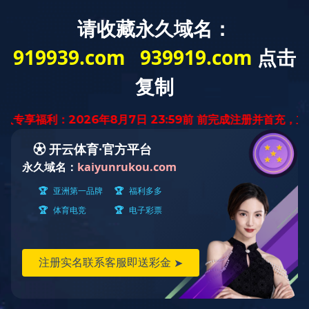
产品
首页
详情
【九游网】
———
剪叉式升降平台
铝合金升降平台
【九游
固定式电动升降平台
网】
果园作业升降平台
铝合金升
1/7
导轨式液压升降平台
降平台
全电动取料机（电驱万向）
关于捷驱