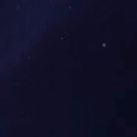
高度
（折
叠）
Overal
mm
1340
1420
1500
1580
l
Height
（flod
）
整机
重量
Overal
kg
600
630
660
690
l Net
Weight
产品搜索
关于我们