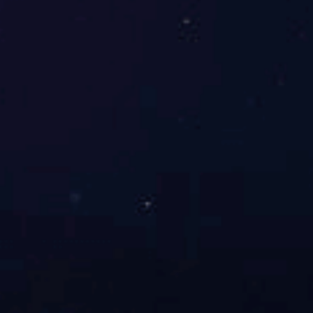
———————————
公司介绍
人才引进
新闻中心
租赁服务
招商加盟
产品中心
【九游网】
—————————————
———————————
电话：0571-89182138

【九游网】
　　传真：0571-89182533

剪叉式升降平台
　　邮箱：hzjq@jqlift.com

铝合金升降平台
　　网址：
固定式电动升降平台
www.goodgolfforlife.com