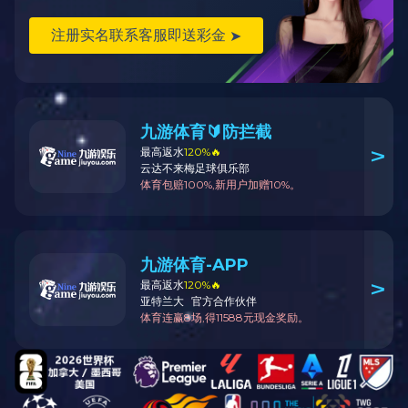
捷驱机械、力驱未来
———
【九游网】，是一家集设计、生产、销售于一体的液压
升降平台专业化机械制造企业，公司坐落于杭州市萧山区南
阳街道、**的钱江潮萧山观潮城附近。距离萧山国际机场3
公里，高速路口5公里，交通便利。
创新是企业发展的源泉，管理是企业发展的核心，质量
是企业发展的生命。公司主要生产厂房货梯、升降平台、
【九游网】、固定平台等四大系列几十种产品。现公司主要